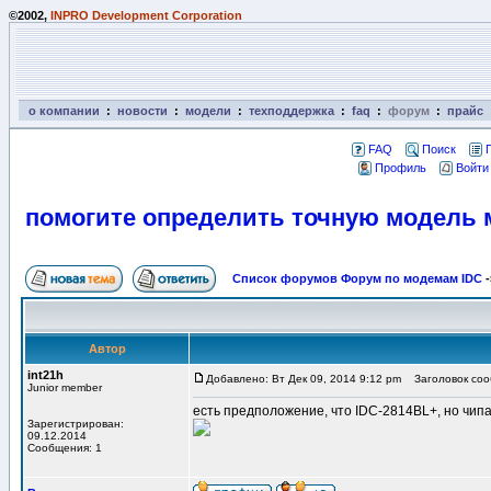
©2002,
INPRO Development Corporation
о компании
:
новости
:
модели
:
техподдержка
:
faq
:
форум
:
прайс
FAQ
Поиск
Профиль
Войти
помогите определить точную модель
Список форумов Форум по модемам IDC
-
Автор
int21h
Добавлено: Вт Дек 09, 2014 9:12 pm
Заголовок сооб
Junior member
есть предположение, что IDC-2814BL+, но чипа
Зарегистрирован:
09.12.2014
Сообщения: 1