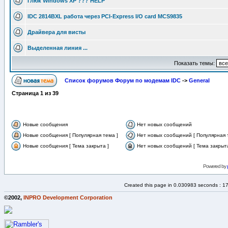
Глюк Windows XP ??? HELP
IDC 2814BXL работа через PCI-Express I/O card MCS9835
Драйвера для висты
Выделенная линия ...
Показать темы:
Список форумов Форум по модемам IDC
->
General
Страница
1
из
39
Новые сообщения
Нет новых сообщений
Новые сообщения [ Популярная тема ]
Нет новых сообщений [ Популярная 
Новые сообщения [ Тема закрыта ]
Нет новых сообщений [ Тема закрыта
Powered by
Created this page in 0.030983 seconds : 1
©2002,
INPRO Development Corporation