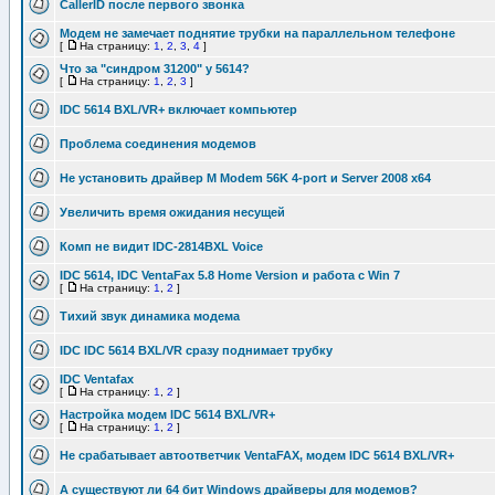
CallerID после первого звонка
Модем не замечает поднятие трубки на параллельном телефоне
[
На страницу:
1
,
2
,
3
,
4
]
Что за "синдром 31200" у 5614?
[
На страницу:
1
,
2
,
3
]
IDC 5614 BXL/VR+ включает компьютер
Проблема соединения модемов
Не установить драйвер M Modem 56K 4-port и Server 2008 x64
Увеличить время ожидания несущей
Комп не видит IDC-2814BXL Voice
IDC 5614, IDC VentaFax 5.8 Home Version и работа с Win 7
[
На страницу:
1
,
2
]
Тихий звук динамика модема
IDC IDC 5614 BXL/VR сразу поднимает трубку
IDC Ventafax
[
На страницу:
1
,
2
]
Настройка модем IDC 5614 BXL/VR+
[
На страницу:
1
,
2
]
Не срабатывает автоответчик VentaFAX, модем IDC 5614 BXL/VR+
А существуют ли 64 бит Windows драйверы для модемов?