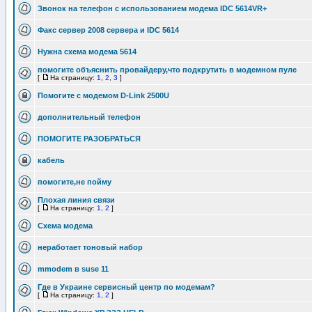
Звонок на телефон с использованием модема IDC 5614VR+
Факс сервер 2008 сервера и IDC 5614
Нужна схема модема 5614
помогите объяснить провайдеру,что подкрутить в модемном пуле
[
На страницу:
1
,
2
,
3
]
Помогите с модемом D-Link 2500U
дополнительный телефон
ПОМОГИТЕ РАЗОБРАТЬСЯ
кабель
помогите,не пойму
Плохая линия связи
[
На страницу:
1
,
2
]
Схема модема
неработает тоновый набор
mmodem в suse 11
Где в Украине сервисный центр по модемам?
[
На страницу:
1
,
2
]