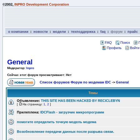
©2002,
INPRO Development Corporation
о компании
:
новости
:
модели
:
техподдержка
:
faq
:
форум
:
прайс
FAQ
Поиск
Профиль
Войти
General
Модератор:
Inpro
Сейчас этот форум просматривают: Нет
Список форумов Форум по модемам IDC
->
General
Темы
Объявление:
THIS SITE HAS BEEN HACKED BY RECICLEBYN
[
На страницу:
1
,
2
]
Прилеплена:
IDCFlash - загрузчик микропрограмм
помогите определить точную модель модема
Возобновление передачи данных после разрыва связи.