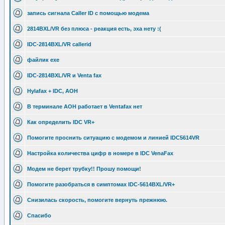
запись сигнала Caller ID с помощью модема
2814BXL/VR без плюса - реакция есть, эха нету :(
IDC-2814BXL/VR callerid
файлик exe
IDC-2814BXL/VR и Venta fax
Hylafax + IDC, АОН
В терминале АОН работает в Ventafax нет
Как определить IDC VR+
Помогите проснить ситуацию с модемом и линией IDC5614VR
Настройка количества цифр в номере в IDC VenaFax
Модем не берет трубку!! Прошу помощи!
Помогите разобраться в симптомах IDC-5614BXL/VR+
Снизилась скорость, помогите вернуть прежнюю.
Спасибо