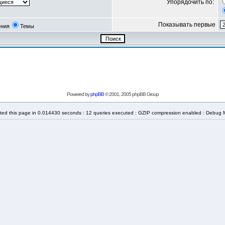
Упорядочить по:
Показывать первые
ния
Темы
Powered by
phpBB
© 2001, 2005 phpBB Group
ted this page in 0.014430 seconds : 12 queries executed : GZIP compression enabled : Debug