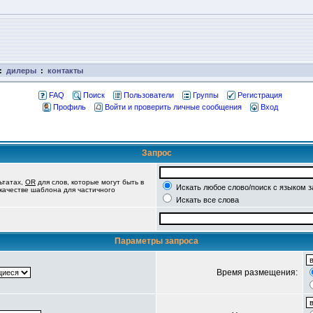
:
дилеры
:
контакты
FAQ
Поиск
Пользователи
Группы
Регистрация
Профиль
Войти и проверить личные сообщения
Вход
Запрос
ьтатах,
OR
для слов, которые могут быть в
Искать любое слово/поиск с языком 
 качестве шаблона для частичного
Искать все слова
Параметры запроса
Время размещения: