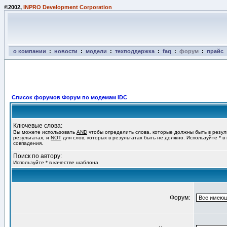
©2002,
INPRO Development Corporation
о компании
:
новости
:
модели
:
техподдержка
:
faq
:
форум
:
прайс
Список форумов Форум по модемам IDC
Ключевые слова:
Вы можете использовать
AND
чтобы определить слова, которые должны быть в резул
результатах, и
NOT
для слов, которых в результатах быть не должно. Используйте * в
совпадения.
Поиск по автору:
Используйте * в качестве шаблона
Форум: