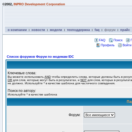
©2002,
INPRO Development Corporation
о компании
:
новости
:
модели
:
техподдержка
:
faq
:
форум
:
прайс
FAQ
Поиск
Профиль
Войти
Список форумов Форум по модемам IDC
Ключевые слова:
Вы можете использовать
AND
чтобы определить слова, которые должны быть в резул
OR
для слов, которые могут быть в результатах, и
NOT
для слов, которых в результат
не должно. Используйте * в качестве шаблона для частичного совпадения.
Поиск по автору:
Используйте * в качестве шаблона
Па
Форум: