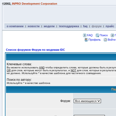
©2002,
INPRO Development Corporation
о компании
:
новости
:
модели
:
техподдержка
:
faq
:
форум
:
прайс
FAQ
Поиск
Профиль
Войти
Список форумов Форум по модемам IDC
Ключевые слова:
Вы можете использовать
AND
чтобы определить слова, которые должны быть в резул
OR
для слов, которые могут быть в результатах, и
NOT
для слов, которых в результат
не должно. Используйте * в качестве шаблона для частичного совпадения.
Поиск по автору:
Используйте * в качестве шаблона
Па
Форум: