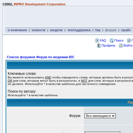
©2002,
INPRO Development Corporation
о компании
:
новости
:
модели
:
техподдержка
:
faq
:
форум
:
прайс
FAQ
Поиск
Профиль
Войти
Список форумов Форум по модемам IDC
Ключевые слова:
Вы можете использовать
AND
чтобы определить слова, которые должны быть в резул
OR
для слов, которые могут быть в результатах, и
NOT
для слов, которых в результат
не должно. Используйте * в качестве шаблона для частичного совпадения.
Поиск по автору:
Используйте * в качестве шаблона
Па
Форум: