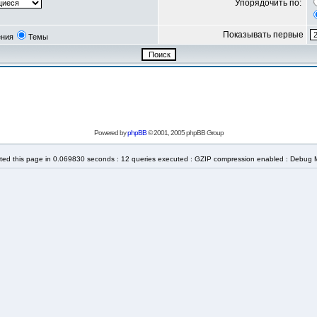
Упорядочить по:
Показывать первые
ния
Темы
Powered by
phpBB
© 2001, 2005 phpBB Group
ted this page in 0.069830 seconds : 12 queries executed : GZIP compression enabled : Debug