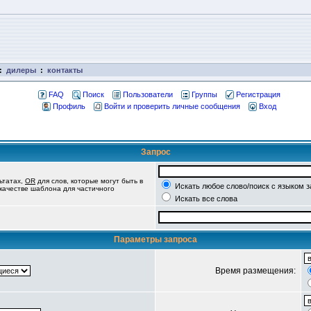
:
дилеры
:
контакты
FAQ
Поиск
Пользователи
Группы
Регистрация
Профиль
Войти и проверить личные сообщения
Вход
Запрос
ьтатах,
OR
для слов, которые могут быть в
Искать любое слово/поиск с языком 
 качестве шаблона для частичного
Искать все слова
Параметры запроса
Время размещения: