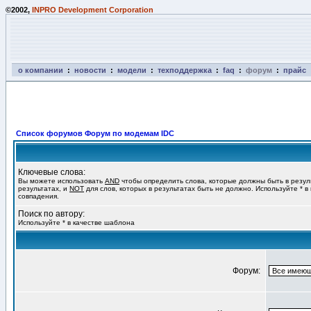
©2002,
INPRO Development Corporation
о компании
:
новости
:
модели
:
техподдержка
:
faq
:
форум
:
прайс
Список форумов Форум по модемам IDC
Ключевые слова:
Вы можете использовать
AND
чтобы определить слова, которые должны быть в резул
результатах, и
NOT
для слов, которых в результатах быть не должно. Используйте * в
совпадения.
Поиск по автору:
Используйте * в качестве шаблона
Форум: