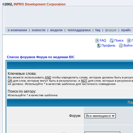
©2002,
INPRO Development Corporation
о компании
:
новости
:
модели
:
техподдержка
:
faq
:
форум
:
прайс
FAQ
Поиск
Профиль
Войти
Список форумов Форум по модемам IDC
Ключевые слова:
Вы можете использовать
AND
чтобы определить слова, которые должны быть в резул
OR
для слов, которые могут быть в результатах, и
NOT
для слов, которых в результат
не должно. Используйте * в качестве шаблона для частичного совпадения.
Поиск по автору:
Используйте * в качестве шаблона
Па
Форум: