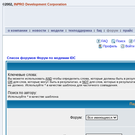
©2002,
INPRO Development Corporation
о компании
:
новости
:
модели
:
техподдержка
:
faq
:
форум
:
прайс
FAQ
Поиск
Профиль
Войти
Список форумов Форум по модемам IDC
Ключевые слова:
Вы можете использовать
AND
чтобы определить слова, которые должны быть в резул
OR
для слов, которые могут быть в результатах, и
NOT
для слов, которых в результат
не должно. Используйте * в качестве шаблона для частичного совпадения.
Поиск по автору:
Используйте * в качестве шаблона
Па
Форум: