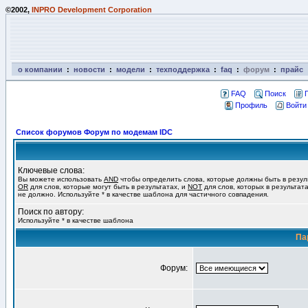
©2002,
INPRO Development Corporation
о компании
:
новости
:
модели
:
техподдержка
:
faq
:
форум
:
прайс
FAQ
Поиск
Профиль
Войти
Список форумов Форум по модемам IDC
Ключевые слова:
Вы можете использовать
AND
чтобы определить слова, которые должны быть в резул
OR
для слов, которые могут быть в результатах, и
NOT
для слов, которых в результат
не должно. Используйте * в качестве шаблона для частичного совпадения.
Поиск по автору:
Используйте * в качестве шаблона
Па
Форум: