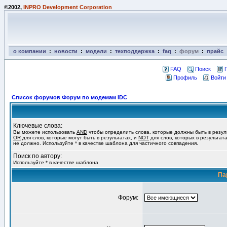
©2002,
INPRO Development Corporation
о компании
:
новости
:
модели
:
техподдержка
:
faq
:
форум
:
прайс
FAQ
Поиск
Профиль
Войти
Список форумов Форум по модемам IDC
Ключевые слова:
Вы можете использовать
AND
чтобы определить слова, которые должны быть в резул
OR
для слов, которые могут быть в результатах, и
NOT
для слов, которых в результат
не должно. Используйте * в качестве шаблона для частичного совпадения.
Поиск по автору:
Используйте * в качестве шаблона
Па
Форум: