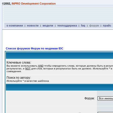
©2002,
INPRO Development Corporation
о компании
:
новости
:
модели
:
техподдержка
:
faq
:
форум
:
прайс
Список форумов Форум по модемам IDC
Ключевые слова:
Вы можете использовать
AND
чтобы определить слова, которые должны быть в резул
результатах, и
NOT
для слов, которых в результатах быть не должно. Используйте * в
совпадения.
Поиск по автору:
Используйте * в качестве шаблона
Форум: