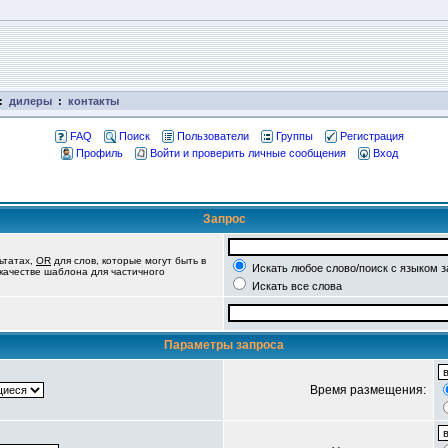
:
дилеры
:
контакты
FAQ
Поиск
Пользователи
Группы
Регистрация
Профиль
Войти и проверить личные сообщения
Вход
Запрос
ьтатах,
OR
для слов, которые могут быть в
Искать любое слово/поиск с языком 
 качестве шаблона для частичного
Искать все слова
Параметры запроса
Время размещения: