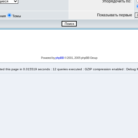
Упорядочить по:
Показывать первые
ния
Темы
Powered by
phpBB
© 2001, 2005 phpBB Group
ted this page in 0.015519 seconds : 12 queries executed : GZIP compression enabled : Debug