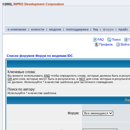
©2002,
INPRO Development Corporation
о компании
:
новости
:
модели
:
техподдержка
:
faq
:
форум
:
прайс
FAQ
Поиск
Профиль
Войти
Список форумов Форум по модемам IDC
Ключевые слова:
Вы можете использовать
AND
чтобы определить слова, которые должны быть в резул
OR
для слов, которые могут быть в результатах, и
NOT
для слов, которых в результат
не должно. Используйте * в качестве шаблона для частичного совпадения.
Поиск по автору:
Используйте * в качестве шаблона
Па
Форум: