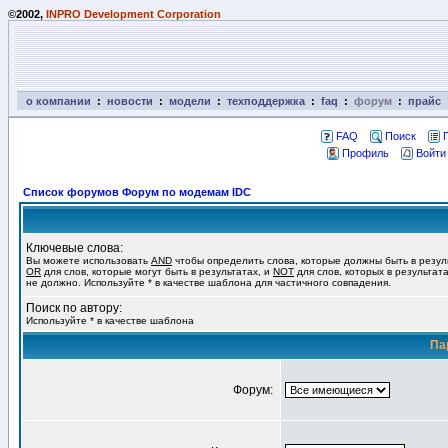
©2002,
INPRO Development Corporation
о компании
:
новости
:
модели
:
техподдержка
:
faq
:
форум
:
прайс
FAQ
Поиск
Профиль
Войти
Список форумов Форум по модемам IDC
Ключевые слова:
Вы можете использовать
AND
чтобы определить слова, которые должны быть в резул
OR
для слов, которые могут быть в результатах, и
NOT
для слов, которых в результат
не должно. Используйте * в качестве шаблона для частичного совпадения.
Поиск по автору:
Используйте * в качестве шаблона
Па
Форум: