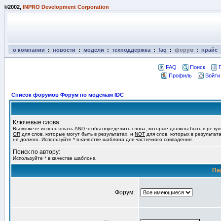
©2002,
INPRO Development Corporation
о компании
:
новости
:
модели
:
техподдержка
:
faq
:
форум
:
прайс
FAQ
Поиск
Профиль
Войти
Список форумов Форум по модемам IDC
Ключевые слова:
Вы можете использовать
AND
чтобы определить слова, которые должны быть в резул
OR
для слов, которые могут быть в результатах, и
NOT
для слов, которых в результат
не должно. Используйте * в качестве шаблона для частичного совпадения.
Поиск по автору:
Используйте * в качестве шаблона
Па
Форум: