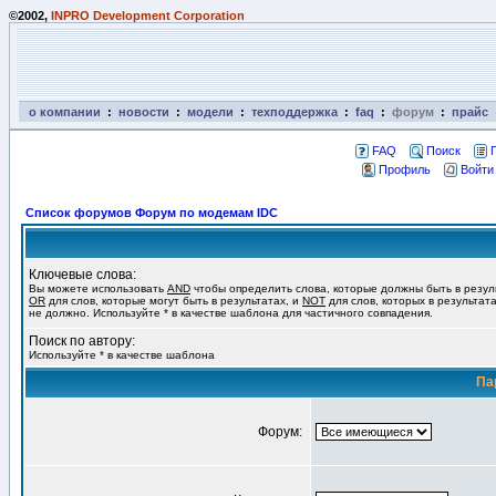
©2002,
INPRO Development Corporation
о компании
:
новости
:
модели
:
техподдержка
:
faq
:
форум
:
прайс
FAQ
Поиск
Профиль
Войти
Список форумов Форум по модемам IDC
Ключевые слова:
Вы можете использовать
AND
чтобы определить слова, которые должны быть в резул
OR
для слов, которые могут быть в результатах, и
NOT
для слов, которых в результат
не должно. Используйте * в качестве шаблона для частичного совпадения.
Поиск по автору:
Используйте * в качестве шаблона
Па
Форум: