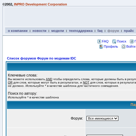
©2002,
INPRO Development Corporation
о компании
:
новости
:
модели
:
техподдержка
:
faq
:
форум
:
прайс
FAQ
Поиск
Профиль
Войти
Список форумов Форум по модемам IDC
Ключевые слова:
Вы можете использовать
AND
чтобы определить слова, которые должны быть в резул
OR
для слов, которые могут быть в результатах, и
NOT
для слов, которых в результат
не должно. Используйте * в качестве шаблона для частичного совпадения.
Поиск по автору:
Используйте * в качестве шаблона
Па
Форум: