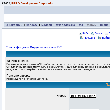
©2002,
INPRO Development Corporation
о компании
:
новости
:
модели
:
техподдержка
:
faq
:
форум
:
прайс
FAQ
Поиск
Профиль
Войти
Список форумов Форум по модемам IDC
Ключевые слова:
Вы можете использовать
AND
чтобы определить слова, которые должны быть в резул
OR
для слов, которые могут быть в результатах, и
NOT
для слов, которых в результат
не должно. Используйте * в качестве шаблона для частичного совпадения.
Поиск по автору:
Используйте * в качестве шаблона
Па
Форум: