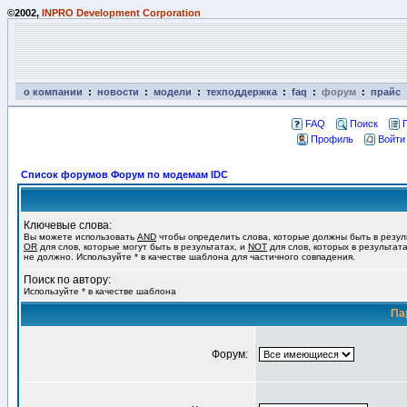
©2002,
INPRO Development Corporation
о компании
:
новости
:
модели
:
техподдержка
:
faq
:
форум
:
прайс
FAQ
Поиск
Профиль
Войти
Список форумов Форум по модемам IDC
Ключевые слова:
Вы можете использовать
AND
чтобы определить слова, которые должны быть в резул
OR
для слов, которые могут быть в результатах, и
NOT
для слов, которых в результат
не должно. Используйте * в качестве шаблона для частичного совпадения.
Поиск по автору:
Используйте * в качестве шаблона
Па
Форум: