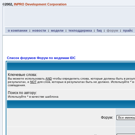
©2002,
INPRO Development Corporation
о компании
:
новости
:
модели
:
техподдержка
:
faq
:
форум
:
прайс
Список форумов Форум по модемам IDC
Ключевые слова:
Вы можете использовать
AND
чтобы определить слова, которые должны быть в резул
результатах, и
NOT
для слов, которых в результатах быть не должно. Используйте * в
совпадения.
Поиск по автору:
Используйте * в качестве шаблона
Форум: