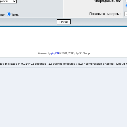
Упорядочить по:
Показывать первые
ния
Темы
Powered by
phpBB
© 2001, 2005 phpBB Group
ted this page in 0.014402 seconds : 12 queries executed : GZIP compression enabled : Debug