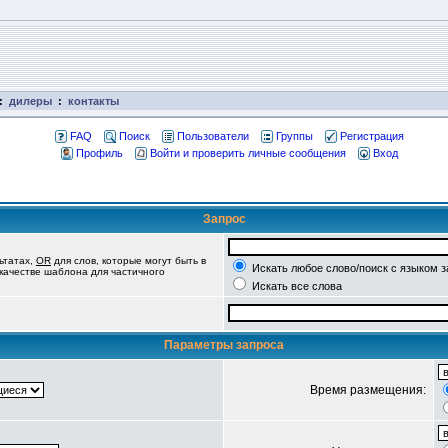
:
дилеры
:
контакты
FAQ
Поиск
Пользователи
Группы
Регистрация
Профиль
Войти и проверить личные сообщения
Вход
Запрос
ьтатах,
OR
для слов, которые могут быть в
Искать любое слово/поиск с языком 
 качестве шаблона для частичного
Искать все слова
Параметры запроса
Время размещения: