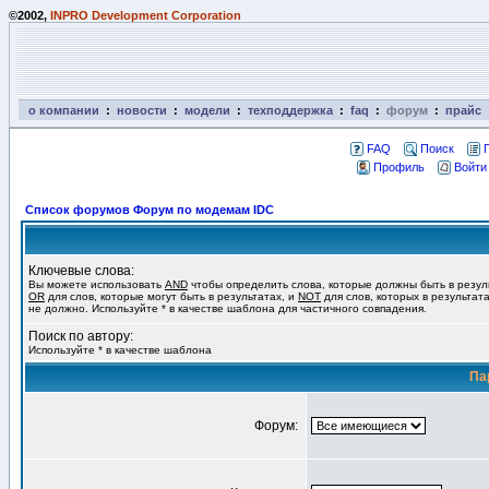
©2002,
INPRO Development Corporation
о компании
:
новости
:
модели
:
техподдержка
:
faq
:
форум
:
прайс
FAQ
Поиск
Профиль
Войти
Список форумов Форум по модемам IDC
Ключевые слова:
Вы можете использовать
AND
чтобы определить слова, которые должны быть в резул
OR
для слов, которые могут быть в результатах, и
NOT
для слов, которых в результат
не должно. Используйте * в качестве шаблона для частичного совпадения.
Поиск по автору:
Используйте * в качестве шаблона
Па
Форум: