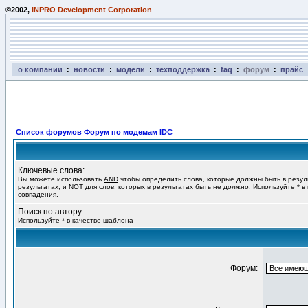
©2002,
INPRO Development Corporation
о компании
:
новости
:
модели
:
техподдержка
:
faq
:
форум
:
прайс
Список форумов Форум по модемам IDC
Ключевые слова:
Вы можете использовать
AND
чтобы определить слова, которые должны быть в резул
результатах, и
NOT
для слов, которых в результатах быть не должно. Используйте * в
совпадения.
Поиск по автору:
Используйте * в качестве шаблона
Форум: