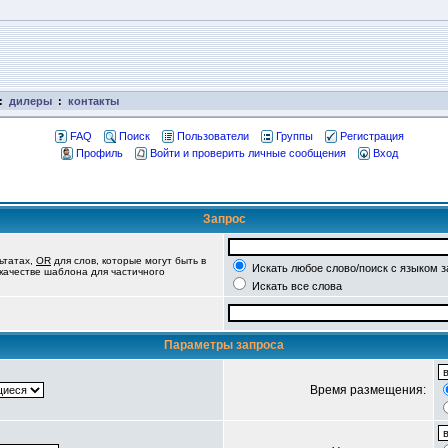
:
дилеры
:
контакты
FAQ
Поиск
Пользователи
Группы
Регистрация
Профиль
Войти и проверить личные сообщения
Вход
Запрос
ьтатах,
OR
для слов, которые могут быть в
Искать любое слово/поиск с языком 
 качестве шаблона для частичного
Искать все слова
Параметры запроса
Время размещения: