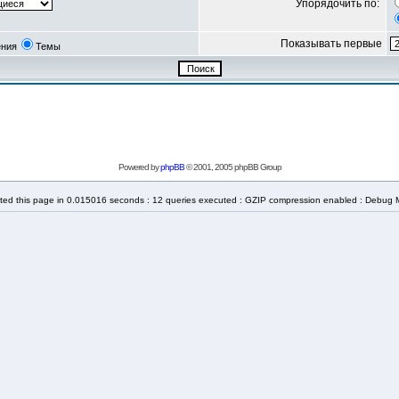
Упорядочить по:
Показывать первые
ния
Темы
Powered by
phpBB
© 2001, 2005 phpBB Group
ted this page in 0.015016 seconds : 12 queries executed : GZIP compression enabled : Debug