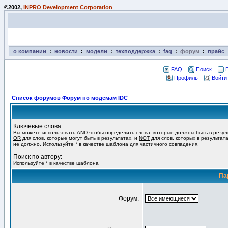
©2002,
INPRO Development Corporation
о компании
:
новости
:
модели
:
техподдержка
:
faq
:
форум
:
прайс
FAQ
Поиск
Профиль
Войти
Список форумов Форум по модемам IDC
Ключевые слова:
Вы можете использовать
AND
чтобы определить слова, которые должны быть в резул
OR
для слов, которые могут быть в результатах, и
NOT
для слов, которых в результат
не должно. Используйте * в качестве шаблона для частичного совпадения.
Поиск по автору:
Используйте * в качестве шаблона
Па
Форум: