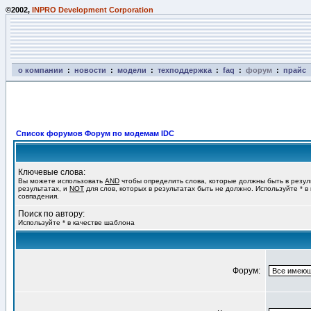
©2002,
INPRO Development Corporation
о компании
:
новости
:
модели
:
техподдержка
:
faq
:
форум
:
прайс
Список форумов Форум по модемам IDC
Ключевые слова:
Вы можете использовать
AND
чтобы определить слова, которые должны быть в резул
результатах, и
NOT
для слов, которых в результатах быть не должно. Используйте * в
совпадения.
Поиск по автору:
Используйте * в качестве шаблона
Форум: