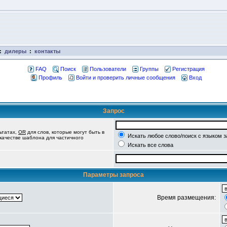
:
дилеры
:
контакты
FAQ
Поиск
Пользователи
Группы
Регистрация
Профиль
Войти и проверить личные сообщения
Вход
Запрос
ьтатах,
OR
для слов, которые могут быть в
Искать любое слово/поиск с языком 
 качестве шаблона для частичного
Искать все слова
Параметры запроса
Время размещения: