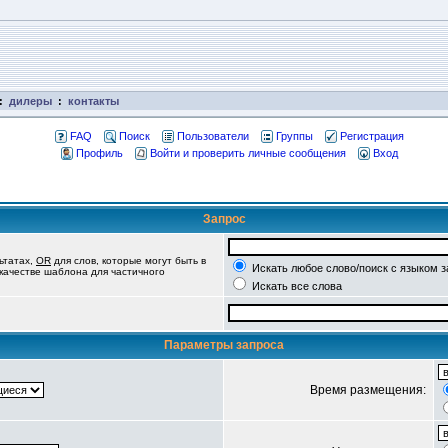
:
дилеры
:
контакты
FAQ
Поиск
Пользователи
Группы
Регистрация
Профиль
Войти и проверить личные сообщения
Вход
Запрос
ьтатах,
OR
для слов, которые могут быть в
Искать любое слово/поиск с языком 
 качестве шаблона для частичного
Искать все слова
Параметры запроса
Время размещения: