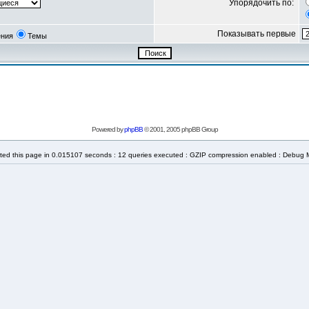
Упорядочить по:
Показывать первые
ния
Темы
Powered by
phpBB
© 2001, 2005 phpBB Group
ted this page in 0.015107 seconds : 12 queries executed : GZIP compression enabled : Debug