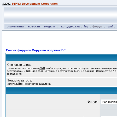
©2002,
INPRO Development Corporation
о компании
:
новости
:
модели
:
техподдержка
:
faq
:
форум
:
прайс
Список форумов Форум по модемам IDC
Ключевые слова:
Вы можете использовать
AND
чтобы определить слова, которые должны быть в резул
результатах, и
NOT
для слов, которых в результатах быть не должно. Используйте * в
совпадения.
Поиск по автору:
Используйте * в качестве шаблона
Форум: