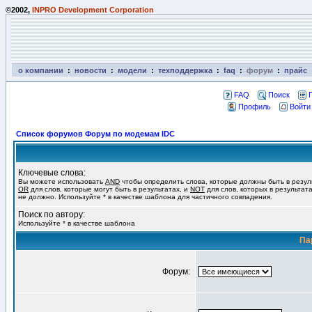
©2002,
INPRO Development Corporation
о компании
:
новости
:
модели
:
техподдержка
:
faq
:
форум
:
прайс
FAQ
Поиск
Профиль
Войти
Список форумов Форум по модемам IDC
Ключевые слова:
Вы можете использовать
AND
чтобы определить слова, которые должны быть в резул
OR
для слов, которые могут быть в результатах, и
NOT
для слов, которых в результат
не должно. Используйте * в качестве шаблона для частичного совпадения.
Поиск по автору:
Используйте * в качестве шаблона
Па
Форум: