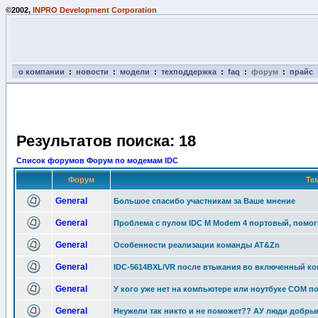
©2002,
INPRO Development Corporation
о компании
:
новости
:
модели
:
техподдержка
:
faq
:
форум
:
прайс
Результатов поиска: 18
Список форумов Форум по модемам IDC
Форум
Те
General
Большое спасибо участникам за Ваше мнение
General
Проблема с пулом IDC M Modem 4 портовый, помоги
General
Особенности реализации команды AT&Zn
General
IDC-5614BXL/VR после втыкания во включенный ко
General
У кого уже нет на компьютере или ноутбуке COM п
General
Неужели так никто и не поможет?? АУ люди добрые