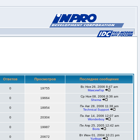
Ответов
Просмотров
Последнее сообщение
Вс Ноя 26, 2006 8:47 am
0
19755
МаксимГор
Ср Ноя 08, 2006 8:36 am
0
19664
Shema
Пн Авг 28, 2006 11:38 am
0
18954
Technical Support
Пн Авг 14, 2006 12:07 am
0
20304
Wonderboy
Пн Апр 25, 2005 12:42 am
0
19987
Boris
Вт Июн 01, 2004 10:21 pm
0
20672
Yuriksat