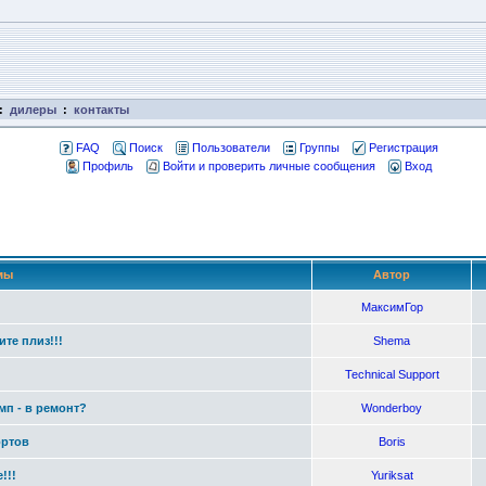
:
дилеры
:
контакты
FAQ
Поиск
Пользователи
Группы
Регистрация
Профиль
Войти и проверить личные сообщения
Вход
мы
Автор
МаксимГор
те плиз!!!
Shema
Technical Support
мп - в ремонт?
Wonderboy
ортов
Boris
!!!
Yuriksat