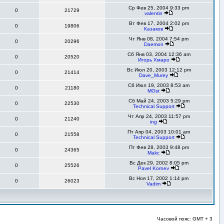
Ср Фев 25, 2004 9:33 pm
0
21729
valentin
Вт Фев 17, 2004 2:02 pm
0
19806
Казаков
Чт Янв 08, 2004 7:54 pm
0
20296
Daemon
Сб Янв 03, 2004 12:36 am
0
20520
Игорь Хмаро
Вс Июл 20, 2003 12:12 pm
0
21414
Dave_Murey
Сб Июл 19, 2003 8:53 am
0
21180
MOst
Сб Май 24, 2003 5:29 pm
0
22530
Technical Support
Чт Апр 24, 2003 11:57 pm
0
21240
ing
Пт Апр 04, 2003 10:01 am
0
21558
Technical Support
Пт Фев 28, 2003 9:48 pm
0
24365
Makc
Вс Дек 29, 2002 8:05 pm
0
25526
Pavel Kornev
Вс Ноя 17, 2002 1:14 pm
0
26023
Vadim
Часовой пояс: GMT + 3