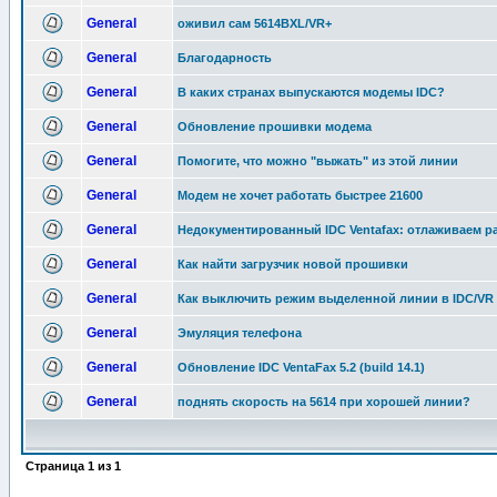
General
оживил сам 5614BXL/VR+
General
Благодарность
General
В каких странах выпускаются модемы IDC?
General
Обновление прошивки модема
General
Помогите, что можно "выжать" из этой линии
General
Модем не хочет работать быстрее 21600
General
Недокументированный IDC Ventafax: отлаживаем р
General
Как найти загрузчик новой прошивки
General
Как выключить режим выделенной линии в IDC/VR
General
Эмуляция телефона
General
Обновление IDC VentaFax 5.2 (build 14.1)
General
поднять скорость на 5614 при хорошей линии?
Страница
1
из
1