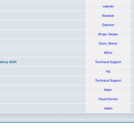
valentin
Казаков
Daemon
Игорь Хмаро
Dave_Murey
MOst
аботу АОН
Technical Support
ing
Technical Support
Makc
Pavel Kornev
Vadim