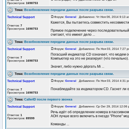
Просмотров:
1698753
Тема:
Возобновление передачи данных после разрыва связи.
Technical Support
Форум:
General
Добавлено: Чт Ноя 06, 2014 9:13 
Кажется, Вы пытаетесь совместить несовмест
Ответов:
7
Просмотров:
1698753
Прямое подключение через последовательный 
считают, что имеют дело ...
Тема:
Возобновление передачи данных после разрыва связи.
Technical Support
Форум:
General
Добавлено: Пн Ноя 03, 2014 7:27 
Погасший индикатор CD означает, что модем о
Ответов:
7
Компьютер на это не реагирует (что печально).
Просмотров:
1698753
Значит, либо нужно дёргать Mi ...
Тема:
Возобновление передачи данных после разрыва связи.
Technical Support
Форум:
General
Добавлено: Пн Ноя 03, 2014 4:31 
Понаблюдайте за индикатором CD. Гаснет ли о
Ответов:
7
Просмотров:
1698753
Тема:
CallerID после первого звонка
Technical Support
Форум:
General
Добавлено: Ср Окт 29, 2014 12:06
Речь идёт об определении номера в пассивном р
Ответов:
1
АОН лучше всего включить в гнездо "Phone" мо
Просмотров:
89599
Команды ...