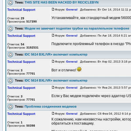
Тема:
THIS SITE HAS BEEN HACKED BY RECICLEBYN
Technical Support
Форум:
General
Добавлено: Вт Окт 14, 2014 11:11
Устанавливайте, как стандартный модем 56000
Ответов:
29
Просмотров:
517390
Тема:
Модем не замечает поднятие трубки на параллельном телефоне
Technical Support
Форум:
General
Добавлено: Пн Авг 18, 2014 6:21 
Подключите проблемный телефон в гнездо "Ph
Ответов:
54
Просмотров:
3192531
Тема:
IDC 5614 BXL/VR+ включает компьютер
Technical Support
Форум:
General
Добавлено: Вт Апр 02, 2013 3:16 
Вот и отлично!
Ответов:
3
Просмотров:
77701
Тема:
IDC 5614 BXL/VR+ включает компьютер
Technical Support
Форум:
General
Добавлено: Чт Янв 24, 2013 5:57 
Если у Вас модем подключён через адаптер US
Ответов:
3
Просмотров:
77701
Тема:
Проблема соединения модемов
Technical Support
Форум:
General
Добавлено: Сб Фев 04, 2012 6:14
К сожалению, нам неизвестны настройки, кото
Ответов:
1
обратиться к поставщику.
Просмотров:
50398