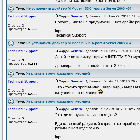
"Слетели настройки" - достаточно редк ...
Тема:
Не установить драйвер M Modem 56K 4-port и Server 2008 x64
Technical Support
Форум:
General
Добавлено: Вт Ноя 29, 2011 5:11 
Похоже, ничего не придумаешь... нет драйвер
Ответов:
3
Просмотров:
61333
Inpro
Technical Support
Тема:
Не установить драйвер M Modem 56K 4-port и Server 2008 x64
Technical Support
Форум:
General
Добавлено: Пн Ноя 28, 2011 10:12
Давайте по порядку... причём INFBETA.ZIP к м
Ответов:
3
Просмотров:
61333
Драйвера - в idc_m_modem_win_2_04.zip.
Тема:
Увеличить время ожидания несущей
Technical Support
Форум:
General
Добавлено: Чт Авг 11, 2011 9:26 
Это - только программно. Например, набирает
Ответов:
3
ситуации и по желанию
Просмотров:
62230
Тема:
Увеличить время ожидания несущей
Technical Support
Форум:
General
Добавлено: Ср Авг 10, 2011 6:57 
Это где же нужно так долго ждать?
Ответов:
3
Просмотров:
62230
Единственный разумный вариант, который прих
режим, в нём ждёт вечно.
Inpro