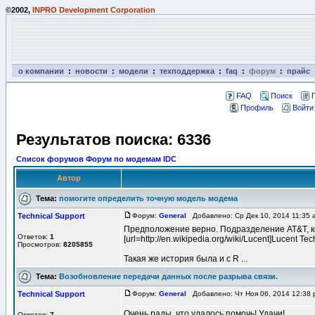
©2002,
INPRO Development Corporation
о компании
:
новости
:
модели
:
техподдержка
:
faq
:
форум
:
прайс
FAQ
Поиск
Профиль
Войти
Результатов поиска: 6336
Список форумов Форум по модемам IDC
Автор
Тема:
помогите определить точную модель модема
Technical Support
Форум:
General
Добавлено: Ср Дек 10, 2014 11:35
Предположение верно. Подразделение AT&T, к
Ответов:
1
[url=http://en.wikipedia.org/wiki/Lucent]Lucent Te
Просмотров:
8205855
Такая же история была и с R ...
Тема:
Возобновление передачи данных после разрыва связи.
Technical Support
Форум:
General
Добавлено: Чт Ноя 06, 2014 12:38
Очень рады, что удалось помочь! Удачи!
Ответов:
7