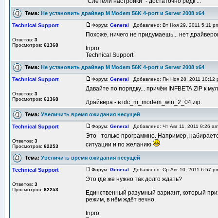
"Слетели настройки" - достаточно редк ...
Тема:
Не установить драйвер M Modem 56K 4-port и Server 2008 x64
Technical Support
Форум:
General
Добавлено: Вт Ноя 29, 2011 5:11 
Похоже, ничего не придумаешь... нет драйвер
Ответов:
3
Просмотров:
61368
Inpro
Technical Support
Тема:
Не установить драйвер M Modem 56K 4-port и Server 2008 x64
Technical Support
Форум:
General
Добавлено: Пн Ноя 28, 2011 10:12
Давайте по порядку... причём INFBETA.ZIP к м
Ответов:
3
Просмотров:
61368
Драйвера - в idc_m_modem_win_2_04.zip.
Тема:
Увеличить время ожидания несущей
Technical Support
Форум:
General
Добавлено: Чт Авг 11, 2011 9:26 
Это - только программно. Например, набирает
Ответов:
3
ситуации и по желанию
Просмотров:
62253
Тема:
Увеличить время ожидания несущей
Technical Support
Форум:
General
Добавлено: Ср Авг 10, 2011 6:57 
Это где же нужно так долго ждать?
Ответов:
3
Просмотров:
62253
Единственный разумный вариант, который прих
режим, в нём ждёт вечно.
Inpro