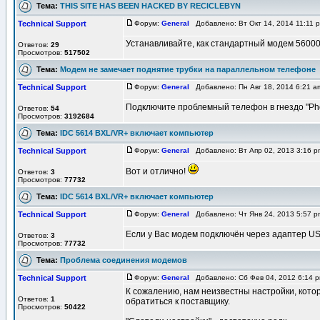
Тема:
THIS SITE HAS BEEN HACKED BY RECICLEBYN
Technical Support
Форум:
General
Добавлено: Вт Окт 14, 2014 11:11
Устанавливайте, как стандартный модем 56000
Ответов:
29
Просмотров:
517502
Тема:
Модем не замечает поднятие трубки на параллельном телефоне
Technical Support
Форум:
General
Добавлено: Пн Авг 18, 2014 6:21 
Подключите проблемный телефон в гнездо "Ph
Ответов:
54
Просмотров:
3192684
Тема:
IDC 5614 BXL/VR+ включает компьютер
Technical Support
Форум:
General
Добавлено: Вт Апр 02, 2013 3:16 
Вот и отлично!
Ответов:
3
Просмотров:
77732
Тема:
IDC 5614 BXL/VR+ включает компьютер
Technical Support
Форум:
General
Добавлено: Чт Янв 24, 2013 5:57 
Если у Вас модем подключён через адаптер US
Ответов:
3
Просмотров:
77732
Тема:
Проблема соединения модемов
Technical Support
Форум:
General
Добавлено: Сб Фев 04, 2012 6:14
К сожалению, нам неизвестны настройки, кото
Ответов:
1
обратиться к поставщику.
Просмотров:
50422