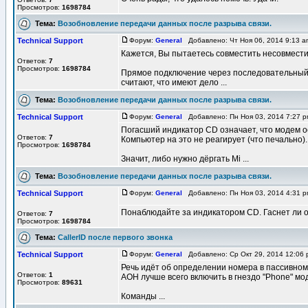
Просмотров:
1698784
Тема:
Возобновление передачи данных после разрыва связи.
Technical Support
Форум:
General
Добавлено: Чт Ноя 06, 2014 9:13 
Кажется, Вы пытаетесь совместить несовмест
Ответов:
7
Просмотров:
1698784
Прямое подключение через последовательный 
считают, что имеют дело ...
Тема:
Возобновление передачи данных после разрыва связи.
Technical Support
Форум:
General
Добавлено: Пн Ноя 03, 2014 7:27 
Погасший индикатор CD означает, что модем о
Ответов:
7
Компьютер на это не реагирует (что печально).
Просмотров:
1698784
Значит, либо нужно дёргать Mi ...
Тема:
Возобновление передачи данных после разрыва связи.
Technical Support
Форум:
General
Добавлено: Пн Ноя 03, 2014 4:31 
Понаблюдайте за индикатором CD. Гаснет ли о
Ответов:
7
Просмотров:
1698784
Тема:
CallerID после первого звонка
Technical Support
Форум:
General
Добавлено: Ср Окт 29, 2014 12:06
Речь идёт об определении номера в пассивном р
Ответов:
1
АОН лучше всего включить в гнездо "Phone" мо
Просмотров:
89631
Команды ...