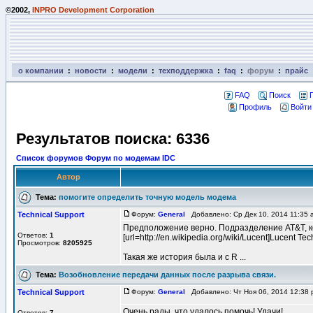
©2002,
INPRO Development Corporation
о компании
:
новости
:
модели
:
техподдержка
:
faq
:
форум
:
прайс
FAQ
Поиск
Профиль
Войти
Результатов поиска: 6336
Список форумов Форум по модемам IDC
Автор
Тема:
помогите определить точную модель модема
Technical Support
Форум:
General
Добавлено: Ср Дек 10, 2014 11:35
Предположение верно. Подразделение AT&T, к
Ответов:
1
[url=http://en.wikipedia.org/wiki/Lucent]Lucent Te
Просмотров:
8205925
Такая же история была и с R ...
Тема:
Возобновление передачи данных после разрыва связи.
Technical Support
Форум:
General
Добавлено: Чт Ноя 06, 2014 12:38
Очень рады, что удалось помочь! Удачи!
Ответов:
7