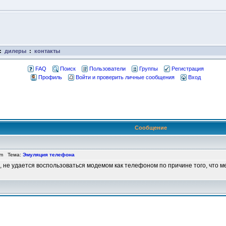
:
дилеры
:
контакты
FAQ
Поиск
Пользователи
Группы
Регистрация
Профиль
Войти и проверить личные сообщения
Вход
Сообщение
pm Тема:
Эмуляция телефона
о, не удается воспользоваться модемом как телефоном по причине того, что м