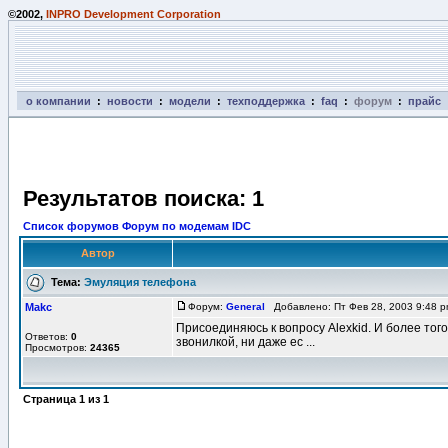
©2002,
INPRO Development Corporation
о компании
:
новости
:
модели
:
техподдержка
:
faq
:
форум
:
прайс
Результатов поиска: 1
Список форумов Форум по модемам IDC
Автор
Тема:
Эмуляция телефона
Makc
Форум:
General
Добавлено: Пт Фев 28, 2003 9:48 
Присоединяюсь к вопросу Alexkid. И более тог
Ответов:
0
звонилкой, ни даже ес ...
Просмотров:
24365
Страница
1
из
1