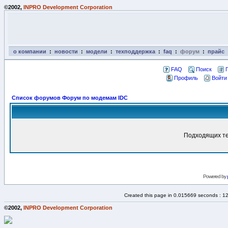
©2002,
INPRO Development Corporation
о компании
:
новости
:
модели
:
техподдержка
:
faq
:
форум
:
прайс
FAQ
Поиск
Профиль
Войти
Список форумов Форум по модемам IDC
Подходящих те
Powered by
Created this page in 0.015669 seconds : 1
©2002,
INPRO Development Corporation