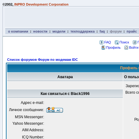
©2002,
INPRO Development Corporation
о компании
:
новости
:
модели
:
техподдержка
:
faq
:
форум
:
прайс
FAQ
Поиск
Профиль
Войти
Список форумов Форум по модемам IDC
Профиль 
Аватара
О польз
Зареги
Всего 
Как связаться с Black1996
Адрес e-mail:
Личное сообщение:
MSN Messenger:
Ро
Yahoo Messenger:
AIM Address:
ICQ Number: