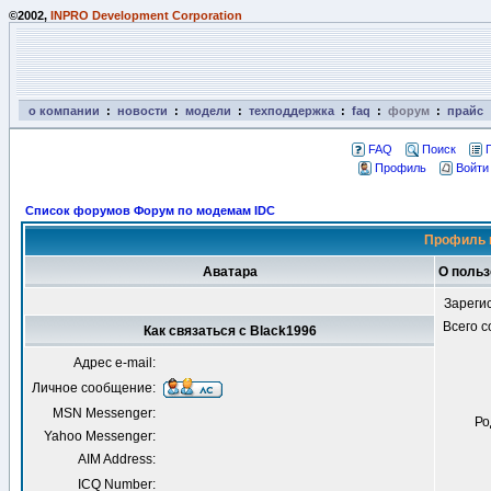
©2002,
INPRO Development Corporation
о компании
:
новости
:
модели
:
техподдержка
:
faq
:
форум
:
прайс
FAQ
Поиск
Профиль
Войти
Список форумов Форум по модемам IDC
Профиль 
Аватара
О польз
Зареги
Всего 
Как связаться с Black1996
Адрес e-mail:
Личное сообщение:
MSN Messenger:
Ро
Yahoo Messenger:
AIM Address:
ICQ Number: