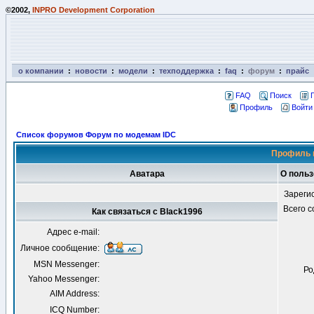
©2002,
INPRO Development Corporation
о компании
:
новости
:
модели
:
техподдержка
:
faq
:
форум
:
прайс
FAQ
Поиск
Профиль
Войти
Список форумов Форум по модемам IDC
Профиль 
Аватара
О польз
Зареги
Всего 
Как связаться с Black1996
Адрес e-mail:
Личное сообщение:
MSN Messenger:
Ро
Yahoo Messenger:
AIM Address:
ICQ Number: