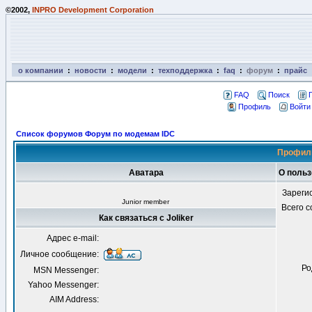
©2002,
INPRO Development Corporation
о компании
:
новости
:
модели
:
техподдержка
:
faq
:
форум
:
прайс
FAQ
Поиск
Профиль
Войти
Список форумов Форум по модемам IDC
Профиль
Аватара
О польз
Зареги
Junior member
Всего 
Как связаться с Joliker
Адрес e-mail:
Личное сообщение:
Ро
MSN Messenger:
Yahoo Messenger:
AIM Address: