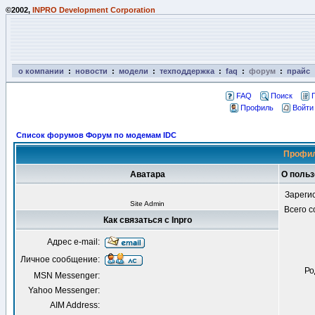
©2002,
INPRO Development Corporation
о компании
:
новости
:
модели
:
техподдержка
:
faq
:
форум
:
прайс
FAQ
Поиск
Профиль
Войти
Список форумов Форум по модемам IDC
Профил
Аватара
О польз
Зареги
Site Admin
Всего 
Как связаться с Inpro
Адрес e-mail:
Личное сообщение:
Ро
MSN Messenger:
Yahoo Messenger:
AIM Address: