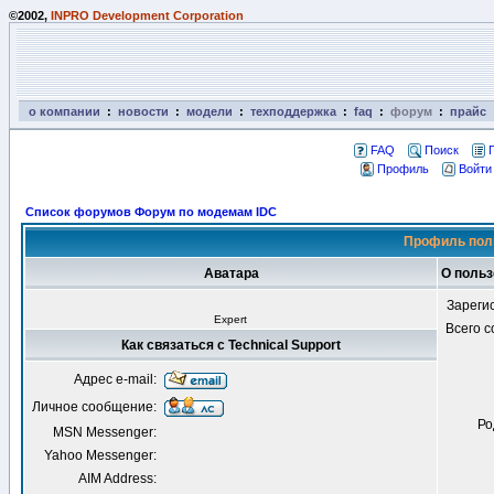
©2002,
INPRO Development Corporation
о компании
:
новости
:
модели
:
техподдержка
:
faq
:
форум
:
прайс
FAQ
Поиск
Профиль
Войти
Список форумов Форум по модемам IDC
Профиль поль
Аватара
О польз
Зареги
Expert
Всего 
Как связаться с Technical Support
Адрес e-mail:
Личное сообщение:
Ро
MSN Messenger:
Yahoo Messenger:
AIM Address: