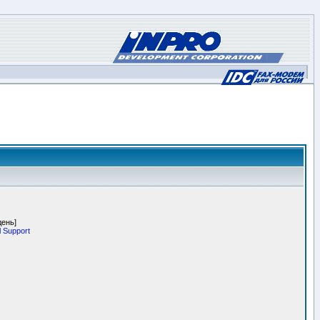
день]
 Support