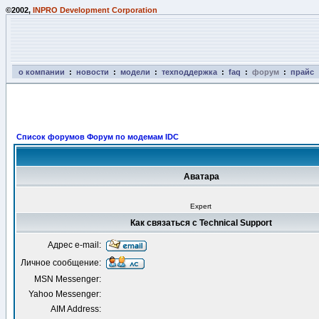
©2002,
INPRO Development Corporation
о компании
:
новости
:
модели
:
техподдержка
:
faq
:
форум
:
прайс
Список форумов Форум по модемам IDC
Аватара
Expert
Как связаться с Technical Support
Адрес e-mail:
Личное сообщение:
MSN Messenger:
Yahoo Messenger:
AIM Address: