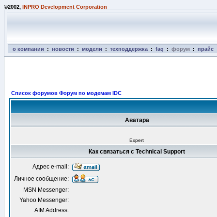
©2002,
INPRO Development Corporation
о компании
:
новости
:
модели
:
техподдержка
:
faq
:
форум
:
прайс
Список форумов Форум по модемам IDC
Аватара
Expert
Как связаться с Technical Support
Адрес e-mail:
Личное сообщение:
MSN Messenger:
Yahoo Messenger:
AIM Address: