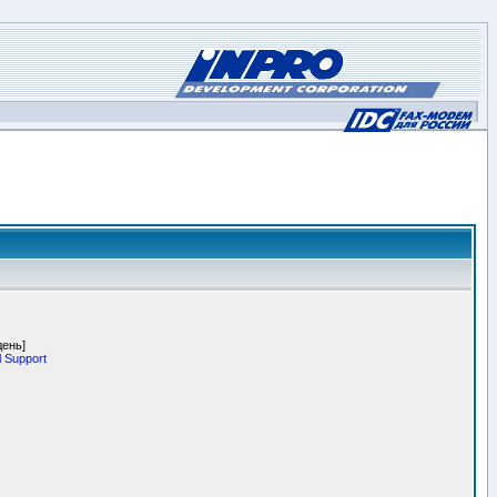
день]
 Support