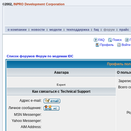
©2002,
INPRO Development Corporation
о компании
:
новости
:
модели
:
техподдержка
:
faq
:
форум
:
прайс
FAQ
Поиск
Профиль
Войти
Список форумов Форум по модемам IDC
Профиль поль
Аватара
О польз
Зареги
Expert
Всего 
Как связаться с Technical Support
Адрес e-mail:
Личное сообщение:
Ро
MSN Messenger:
Yahoo Messenger:
AIM Address: