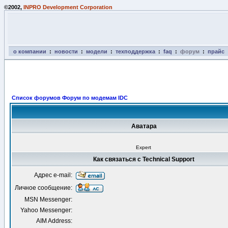
©2002,
INPRO Development Corporation
о компании
:
новости
:
модели
:
техподдержка
:
faq
:
форум
:
прайс
Список форумов Форум по модемам IDC
Аватара
Expert
Как связаться с Technical Support
Адрес e-mail:
Личное сообщение:
MSN Messenger:
Yahoo Messenger:
AIM Address: