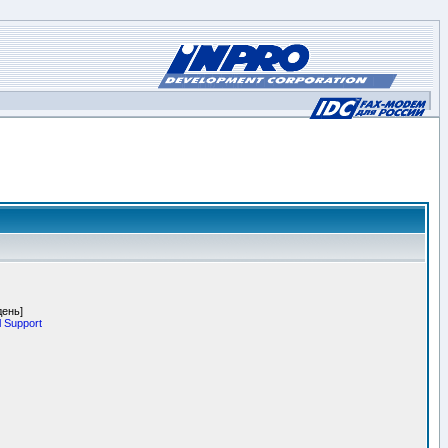
день]
 Support