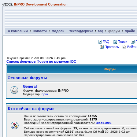
©2002,
INPRO Development Corporation
о компании
:
новости
:
модели
:
техподдержка
:
faq
:
форум
:
прайс
FAQ
Поиск
Профиль
Войти
Текущее время Сб Авг 08, 2026 9:49 pm
Список форумов Форум по модемам IDC
Форум
Основные Форумы
General
Форум: факс-модемы INPRO
Модератор
Inpro
Кто сейчас на форуме
Наши пользователи оставили сообщений:
14755
Всего зарегистрированных пользователей:
3375
Последний зарегистрированный пользователь:
Black1996
Сейчас посетителей на форуме:
39
, из них зарегистрированных: 0, скрыты
Больше всего посетителей (
2656
) здесь было Сб Май 30, 2026 5:02 am
Зарегистрированные пользователи: Нет