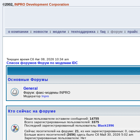
©2002,
INPRO Development Corporation
о компании
:
новости
:
модели
:
техподдержка
:
faq
:
форум
:
прайс
Текущее время Сб Авг 08, 2026 10:34 am
Список форумов Форум по модемам IDC
Основные Форумы
General
Форум: факс-модемы INPRO
Модератор
Inpro
Кто сейчас на форуме
Наши пользователи оставили сообщений:
14755
Всего зарегистрированных пользователей:
3375
Последний зарегистрированный пользователь:
Black1996
Сейчас посетителей на форуме:
21
, из них зарегистрированных: 0, скрыты
Больше всего посетителей (
2656
) здесь было Сб Май 30, 2026 5:02 am
Зарегистрированные пользователи: Нет