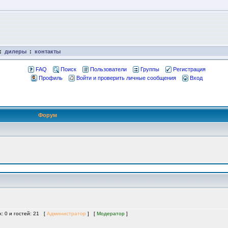
:
дилеры
:
контакты
FAQ
Поиск
Пользователи
Группы
Регистрация
Профиль
Войти и проверить личные сообщения
Вход
Форум
х: 0 и гостей: 21 [
Администратор
] [
Модератор
]