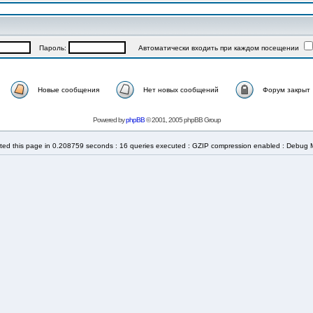
Пароль:
Автоматически входить при каждом посещении
Новые сообщения
Нет новых сообщений
Форум закрыт
Powered by
phpBB
© 2001, 2005 phpBB Group
ted this page in 0.208759 seconds : 16 queries executed : GZIP compression enabled : Debug