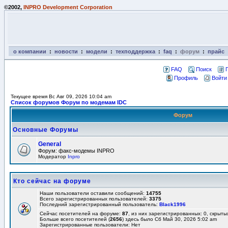
©2002,
INPRO Development Corporation
о компании
:
новости
:
модели
:
техподдержка
:
faq
:
форум
:
прайс
FAQ
Поиск
Профиль
Войти
Текущее время Вс Авг 09, 2026 10:04 am
Список форумов Форум по модемам IDC
Форум
Основные Форумы
General
Форум: факс-модемы INPRO
Модератор
Inpro
Кто сейчас на форуме
Наши пользователи оставили сообщений:
14755
Всего зарегистрированных пользователей:
3375
Последний зарегистрированный пользователь:
Black1996
Сейчас посетителей на форуме:
87
, из них зарегистрированных: 0, скрыты
Больше всего посетителей (
2656
) здесь было Сб Май 30, 2026 5:02 am
Зарегистрированные пользователи: Нет