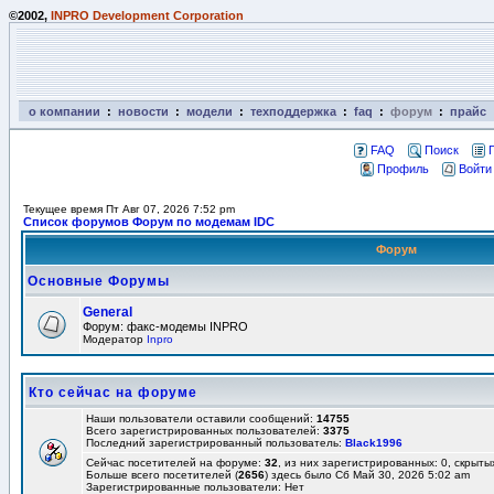
©2002,
INPRO Development Corporation
о компании
:
новости
:
модели
:
техподдержка
:
faq
:
форум
:
прайс
FAQ
Поиск
Профиль
Войти
Текущее время Пт Авг 07, 2026 7:52 pm
Список форумов Форум по модемам IDC
Форум
Основные Форумы
General
Форум: факс-модемы INPRO
Модератор
Inpro
Кто сейчас на форуме
Наши пользователи оставили сообщений:
14755
Всего зарегистрированных пользователей:
3375
Последний зарегистрированный пользователь:
Black1996
Сейчас посетителей на форуме:
32
, из них зарегистрированных: 0, скрыты
Больше всего посетителей (
2656
) здесь было Сб Май 30, 2026 5:02 am
Зарегистрированные пользователи: Нет