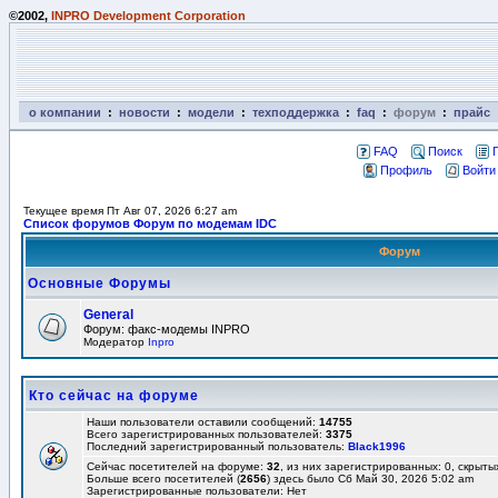
©2002,
INPRO Development Corporation
о компании
:
новости
:
модели
:
техподдержка
:
faq
:
форум
:
прайс
FAQ
Поиск
Профиль
Войти
Текущее время Пт Авг 07, 2026 6:27 am
Список форумов Форум по модемам IDC
Форум
Основные Форумы
General
Форум: факс-модемы INPRO
Модератор
Inpro
Кто сейчас на форуме
Наши пользователи оставили сообщений:
14755
Всего зарегистрированных пользователей:
3375
Последний зарегистрированный пользователь:
Black1996
Сейчас посетителей на форуме:
32
, из них зарегистрированных: 0, скрыты
Больше всего посетителей (
2656
) здесь было Сб Май 30, 2026 5:02 am
Зарегистрированные пользователи: Нет