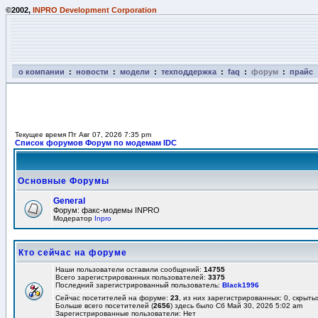
©2002,
INPRO Development Corporation
о компании
:
новости
:
модели
:
техподдержка
:
faq
:
форум
:
прайс
Текущее время Пт Авг 07, 2026 7:35 pm
Список форумов Форум по модемам IDC
Основные Форумы
General
Форум: факс-модемы INPRO
Модератор
Inpro
Кто сейчас на форуме
Наши пользователи оставили сообщений:
14755
Всего зарегистрированных пользователей:
3375
Последний зарегистрированный пользователь:
Black1996
Сейчас посетителей на форуме:
23
, из них зарегистрированных: 0, скрыты
Больше всего посетителей (
2656
) здесь было Сб Май 30, 2026 5:02 am
Зарегистрированные пользователи: Нет