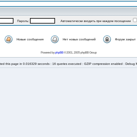
Пароль:
Автоматически входить при каждом посещении
Новые сообщения
Нет новых сообщений
Форум закрыт
Powered by
phpBB
© 2001, 2005 phpBB Group
ted this page in 0.016329 seconds : 16 queries executed : GZIP compression enabled : Debug