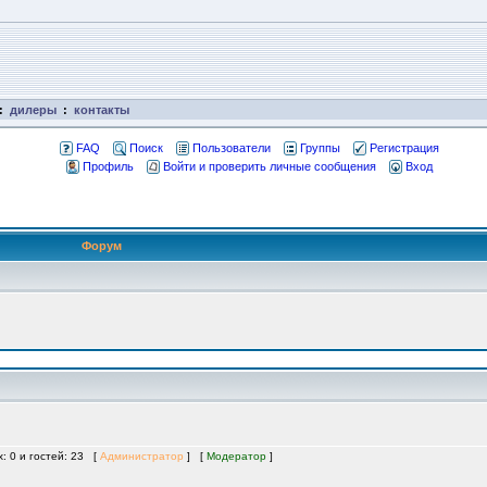
:
дилеры
:
контакты
FAQ
Поиск
Пользователи
Группы
Регистрация
Профиль
Войти и проверить личные сообщения
Вход
Форум
х: 0 и гостей: 23 [
Администратор
] [
Модератор
]