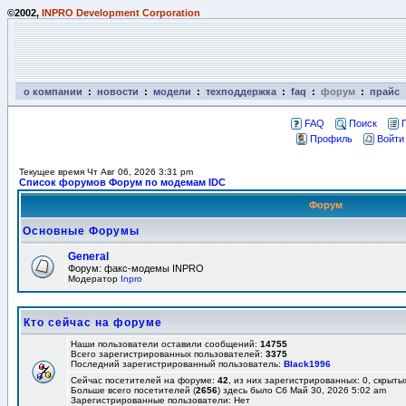
©2002,
INPRO Development Corporation
о компании
:
новости
:
модели
:
техподдержка
:
faq
:
форум
:
прайс
FAQ
Поиск
Профиль
Войти
Текущее время Чт Авг 06, 2026 3:31 pm
Список форумов Форум по модемам IDC
Форум
Основные Форумы
General
Форум: факс-модемы INPRO
Модератор
Inpro
Кто сейчас на форуме
Наши пользователи оставили сообщений:
14755
Всего зарегистрированных пользователей:
3375
Последний зарегистрированный пользователь:
Black1996
Сейчас посетителей на форуме:
42
, из них зарегистрированных: 0, скрыты
Больше всего посетителей (
2656
) здесь было Сб Май 30, 2026 5:02 am
Зарегистрированные пользователи: Нет