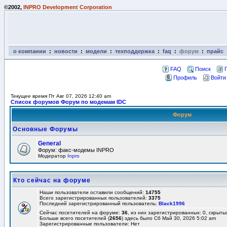
©2002,
INPRO Development Corporation
о компании
:
новости
:
модели
:
техподдержка
:
faq
:
форум
:
прайс
FAQ
Поиск
Профиль
Войти
Текущее время Пт Авг 07, 2026 12:40 am
Список форумов Форум по модемам IDC
Форум
Основные Форумы
General
Форум: факс-модемы INPRO
Модератор
Inpro
Кто сейчас на форуме
Наши пользователи оставили сообщений:
14755
Всего зарегистрированных пользователей:
3375
Последний зарегистрированный пользователь:
Black1996
Сейчас посетителей на форуме:
36
, из них зарегистрированных: 0, скрыты
Больше всего посетителей (
2656
) здесь было Сб Май 30, 2026 5:02 am
Зарегистрированные пользователи: Нет