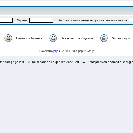
Пароль:
Автоматически входить при каждом посещении
Новые сообщения
Нет новых сообщений
Форум закрыт
Powered by
phpBB
© 2001, 2005 phpBB Group
ted this page in 0.193164 seconds : 16 queries executed : GZIP compression enabled : Debug