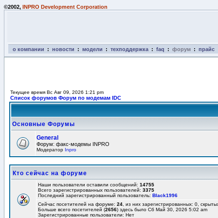
©2002,
INPRO Development Corporation
о компании
:
новости
:
модели
:
техподдержка
:
faq
:
форум
:
прайс
Текущее время Вс Авг 09, 2026 1:21 pm
Список форумов Форум по модемам IDC
Основные Форумы
General
Форум: факс-модемы INPRO
Модератор
Inpro
Кто сейчас на форуме
Наши пользователи оставили сообщений:
14755
Всего зарегистрированных пользователей:
3375
Последний зарегистрированный пользователь:
Black1996
Сейчас посетителей на форуме:
24
, из них зарегистрированных: 0, скрыты
Больше всего посетителей (
2656
) здесь было Сб Май 30, 2026 5:02 am
Зарегистрированные пользователи: Нет