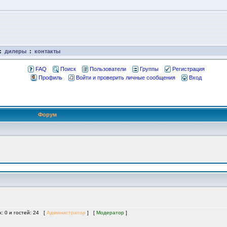
:
дилеры
:
контакты
FAQ
Поиск
Пользователи
Группы
Регистрация
Профиль
Войти и проверить личные сообщения
Вход
Форум
х: 0 и гостей: 24 [
Администратор
] [
Модератор
]